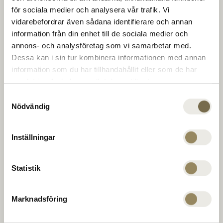
The Range
class courses. To develop skills at one of Europe's
för sociala medier och analysera vår trafik. Vi
best training facilities. For dinner, a drink, or a
vidarebefordrar även sådana identifierare och annan
conference in the clubhouse. To round things off,
information från din enhet till de sociala medier och
Golf coach
unwind, or step up your game. For new
annons- och analysföretag som vi samarbetar med.
opportunities for unbeatable meetings. Every day.
Dessa kan i sin tur kombinera informationen med annan
information som du har tillhandahållit eller som de har
Company
samlat in när du har använt deras tjänster.
Samtyckesval
Nödvändig
PGA Sweden National on Leadingcourses.com
MEMBERSHIP
Inställningar
The National
OFFERS
Virängsvägen 100
EVENT
233 61 BARA, Sweden
Statistik
CONTACT US
040 635 51 00
Marknadsföring
reception@thenational.se