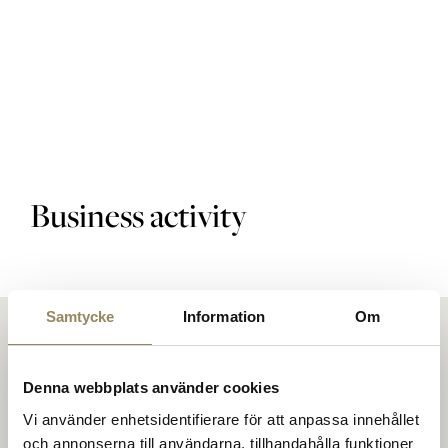
Golf courses
Golf package
Business activity
Restaurant
Samtycke
Information
Om
Hotel
Denna webbplats använder cookies
Vi använder enhetsidentifierare för att anpassa innehållet
och annonserna till användarna, tillhandahålla funktioner
At The National, people meet to play golf on top-