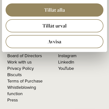
Postal address
The National Box 5
Tillåt alla
233 02 BARA, Sweden
Organisation Number:
Tillåt urval
556603-1026
Avvisa
Our history
Facebook
Board of Directors
Instagram
Work with us
LinkedIn
Privacy Policy
YouTube
Biscuits
Terms of Purchase
Whistleblowing
function
Press