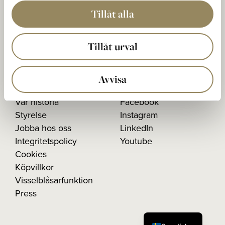
Postadress:
Tillåt alla
The National Box 5
233 02 BARA, Sweden
Tillåt urval
Organisationsnummer:
556603-1026
Avvisa
Vår historia
Facebook
Styrelse
Instagram
Jobba hos oss
LinkedIn
Integritetspolicy
Youtube
Cookies
Köpvillkor
Visselblåsarfunktion
Press