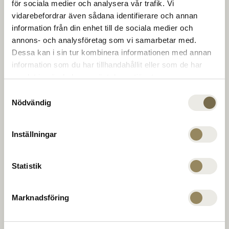
The Range
för sociala medier och analysera vår trafik. Vi
på banor i toppklass. För att utvecklas på en av
vidarebefordrar även sådana identifierare och annan
Europas bästa tränings-anläggningar. För middag,
information från din enhet till de sociala medier och
ett glas, eller en konferens i klubbhuset. För att
Golfcoacher
annons- och analysföretag som vi samarbetar med.
runda av, varva ned eller växla upp. För nya
Dessa kan i sin tur kombinera informationen med annan
möjligheter till oslagbara möten. Varje dag.
information som du har tillhandahållit eller som de har
samlat in när du har använt deras tjänster.
Företag
Samtyckesval
Nödvändig
PGA Sweden National på Leadingcourses.com
MEDLEMSKAP
Inställningar
The National
ERBJUDANDEN
Virängsvägen 100
Statistik
EVENT
233 61 BARA, Sweden
KONTAKTA OSS
040 635 51 00
Marknadsföring
reception@thenational.se