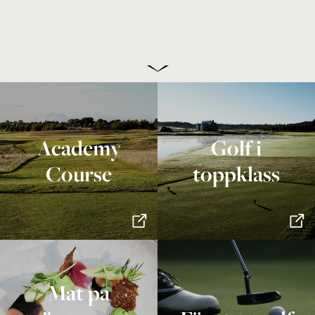
Academy
Golf i
Course
toppklass
Mat på