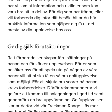
The Range
har vi samlat information och riktlinjer som kan
vara bra att ta del av. För dig som har frågor, eller
vill förbereda dig inför ditt besök, hittar du här
Golfcoacher
praktisk information som hjälper dig få ut det
mesta av din upplevelse hos oss.
Företag
Ge dig själv förutsättningar
Rätt förberedelser skapar förutsättningar på
MEDLEMSKAP
banan och förstärker upplevelsen. För er som
besöker oss för att spela ute på någon av våra
ERBJUDANDEN
banor vill att ni ska få en så bra golfupplevelse
som möjligt. För att skjuta bra scorer på banan
EVENT
krävs förberedelser. Därför rekommenderar vi
KONTAKTA OSS
golfare att komma till anläggningen i god tid samt
genomföra en bra uppvärmning. Golfupplevelsen
startar därför vid vår Trackman Range. Läs mer
om hur ni får fler rangebollar för pengarna med