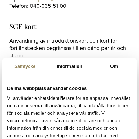
Telefon: 040-635 51 00
SGF-kort
Användning av introduktionskort och kort för
förtjänsttecken begränsas till en gång per år och
klubb.
besöket varje säsong meddelas i förväg
Samtycke
Information
Om
E-post:
reception@thenational.se
Telefon: 040-635 51 00
Denna webbplats använder cookies
Samarbetsklubbar
Vi använder enhetsidentifierare för att anpassa innehållet
och annonserna till användarna, tillhandahålla funktioner
Vi har ett samarbete med följande
för sociala medier och analysera vår trafik. Vi
golfanläggningar eller golfklubbar som vi erbjuder
vidarebefordrar även sådana identifierare och annan
reducerad greenfee för. The Nationals
information från din enhet till de sociala medier och
medlemmar erbjuds även reducerad greenfee
annons- och analysföretag som vi samarbetar med.