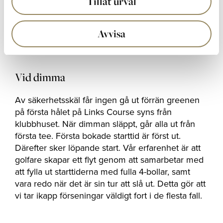
Tillåt urval
kan hyra golfbil för 600 kr (gäller för 18 hål, 800
kr för 36 hål), medlemmar, gäst till medlem och
Avvisa
gäster med läkarintyg betalar 400 kr.
Business
Club
medlem betalar 400kr
Vid dimma
Av säkerhetsskäl får ingen gå ut förrän greenen
på första hålet på Links Course syns från
klubbhuset. När dimman släppt, går alla ut från
första tee. Första bokade starttid är först ut.
Därefter sker löpande start. Vår erfarenhet är att
golfare skapar ett flyt genom att samarbetar med
att fylla ut starttiderna med fulla 4-bollar, samt
vara redo när det är sin tur att slå ut. Detta gör att
vi tar ikapp förseningar väldigt fort i de flesta fall.