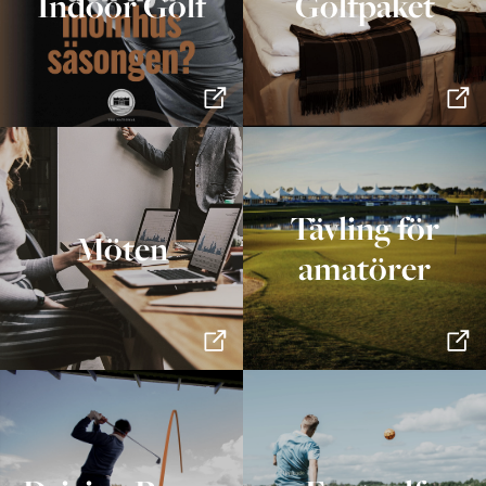
Indoor Golf
Golfpaket
Tävling för
Möten
amatörer