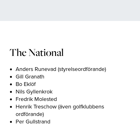
The Range
Golfcoacher
The National
Företag
Anders Runevad (styrelseordförande)
Gill Granath
MEDLEMSKAP
Bo Eklöf
ERBJUDANDEN
Nils Gyllenkrok
Fredrik Molested
EVENT
Henrik Treschow (även golfklubbens
ordförande)
KONTAKTA OSS
Per Gullstrand