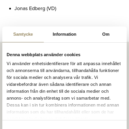
Jonas Edberg (VD)
Samtycke
Information
Om
Denna webbplats använder cookies
Ett samhälle i uppsving
Vi använder enhetsidentifierare för att anpassa innehållet
och annonserna till användarna, tillhandahålla funktioner
för sociala medier och analysera vår trafik. Vi
Med golfen som utgångspunkt i Bara, omringad av
vidarebefordrar även sådana identifierare och annan
mängder av möjligheter att investera i livskvalitet.
information från din enhet till de sociala medier och
Bara växer allt mer med fler bostäder, galoppbana,
annons- och analysföretag som vi samarbetar med.
nytt hotell och ännu fler möjligheter lokalt. Allt
Dessa kan i sin tur kombinera informationen med annan
inom en kort tidsperiod.
information som du har tillhandahållit eller som de har
samlat in när du har använt deras tjänster.
Samtyckesval