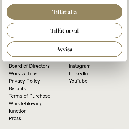
Postal address
The National Box 5
Tillåt alla
233 02 BARA, Sweden
Organisation Number:
Tillåt urval
556603-1026
Avvisa
Our history
Facebook
Board of Directors
Instagram
Work with us
LinkedIn
Privacy Policy
YouTube
Biscuits
Terms of Purchase
Whistleblowing
function
Press