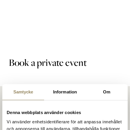
Golf courses
Golf package
Book a private event
Restaurant
Samtycke
Information
Om
Hotel
Denna webbplats använder cookies
Vi använder enhetsidentifierare för att anpassa innehållet
och annonserna till användarna, tillhandahålla funktioner
At The National, people meet to play golf on top-