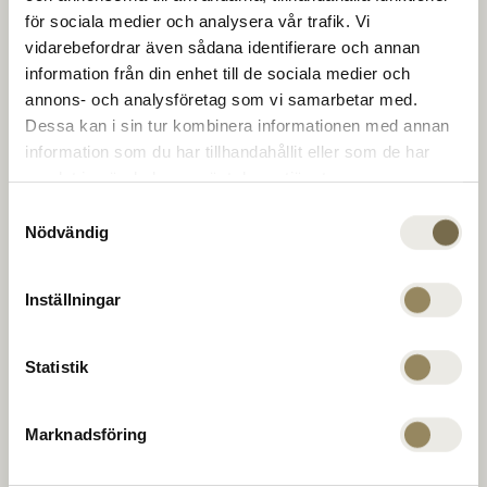
The Range
class courses. To develop skills at one of Europe's
för sociala medier och analysera vår trafik. Vi
best training facilities. For dinner, a drink, or a
vidarebefordrar även sådana identifierare och annan
conference in the clubhouse. To round things off,
information från din enhet till de sociala medier och
Golf coach
unwind, or step up your game. For new
annons- och analysföretag som vi samarbetar med.
opportunities for unbeatable meetings. Every day.
Dessa kan i sin tur kombinera informationen med annan
information som du har tillhandahållit eller som de har
Company
samlat in när du har använt deras tjänster.
Samtyckesval
Nödvändig
PGA Sweden National on Leadingcourses.com
MEMBERSHIP
Inställningar
The National
OFFERS
Virängsvägen 100
EVENT
233 61 BARA, Sweden
Statistik
CONTACT US
040 635 51 00
Marknadsföring
reception@thenational.se