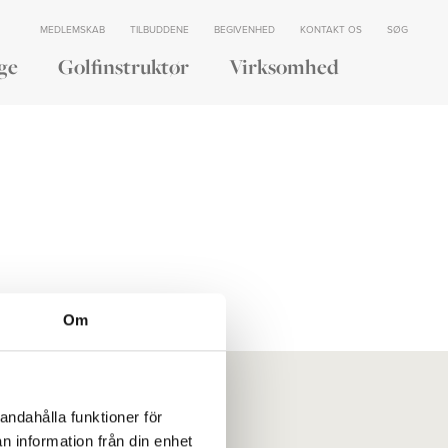
MEDLEMSKAB
TILBUDDENE
BEGIVENHED
KONTAKT OS
SØG
ge
Golfinstruktør
Virksomhed
Om
andahålla funktioner för
v
Vores historie
n information från din enhet