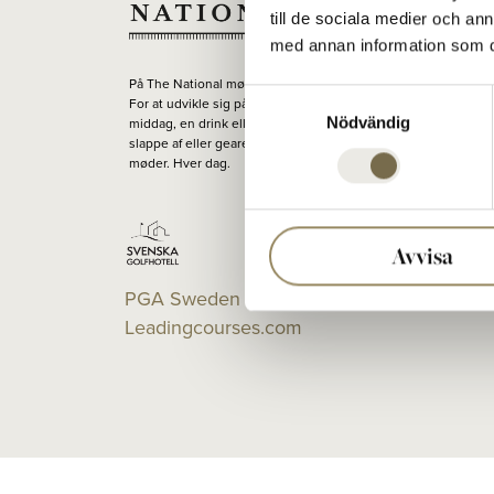
till de sociala medier och a
med annan information som du 
På The National mødes folk for at spille golf på baner i topklas
Samtyckesval
For at udvikle sig på et af Europas bedste træningsanlæg. Til
Nödvändig
middag, en drink eller en konference i klubhuset. For at runde
slappe af eller geare op. For nye muligheder for uovertrufne
møder. Hver dag.
Avvisa
PGA Sweden National på
Leadingcourses.com