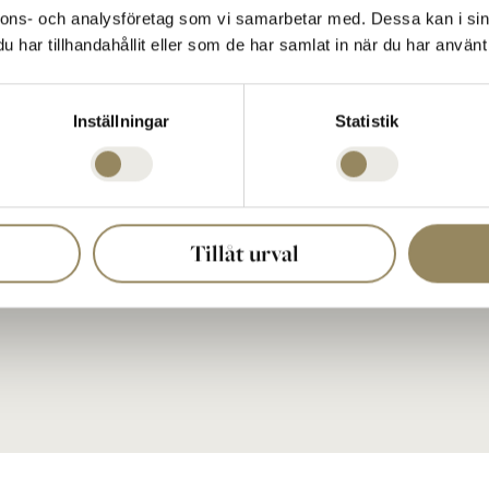
Virängsvägen 100
nnons- och analysföretag som vi samarbetar med. Dessa kan i sin
233 61 BARA, Sverige
har tillhandahållit eller som de har samlat in när du har använt 
040 635 51 00
se.
reception@thenational.se
Inställningar
Statistik
 af,
Postadresse:
Den Nationale Boks 5
233 02 BARA, Sverige
Fø
Organisationsnummer:
556603-1026
Tillåt urval