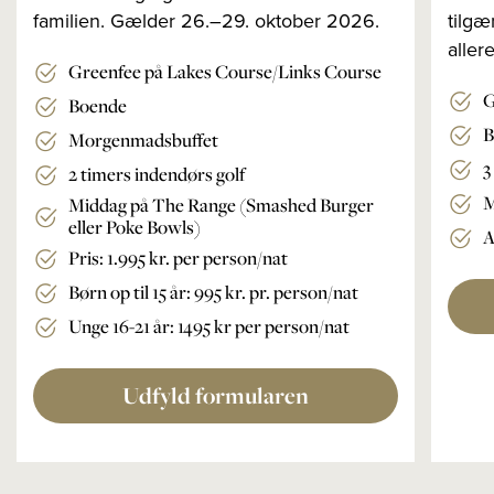
familien. Gælder 26.–29. oktober 2026.
tilgæ
aller
Greenfee på Lakes Course/Links Course
G
Boende
B
Morgenmadsbuffet
3
2 timers indendørs golf
M
Middag på The Range (Smashed Burger
eller Poke Bowls)
A
Pris: 1.995 kr. per person/nat
Børn op til 15 år: 995 kr. pr. person/nat
Unge 16-21 år: 1495 kr per person/nat
Udfyld formularen