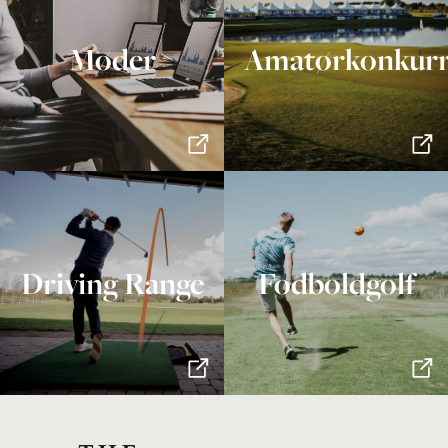
Møder
Amatørkonkurr
Driving Range
Fodboldgolf