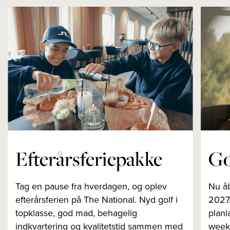
Efterårsferiepakke
Go
Tag en pause fra hverdagen, og oplev
Nu åb
efterårsferien på The National. Nyd golf i
2027.
topklasse, god mad, behagelig
planl
indkvartering og kvalitetstid sammen med
weeke