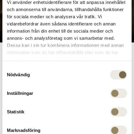
Vi använder enhetsidentifierare för att anpassa innehållet
och annonserna till användarna, tillhandahålla funktioner
för sociala medier och analysera vår trafik. Vi
vidarebefordrar även sådana identifierare och annan
information från din enhet till de sociala medier och
annons- och analysföretag som vi samarbetar med.
Dessa kan i sin tur kombinera informationen med annan
information som du har tillhandahållit eller som de har
HOTEL
samlat in när du har använt deras tjänster.
Vores værelser
Samtyckesval
Nödvändig
Fra klubhuset med hotelværelser har I
kravleafstand til første tee. The National tilbyder
Inställningar
14 Superior dobbeltværelser og 3 suiter, alle
designet til at give et elegant og komfortabelt
Statistik
ophold. Der er i alt 40 faste senge, og med
værelsernes unikke størrelse kan vi tilbyde op til
Marknadsföring
60 komfortable sovepladser. Uanset hvilket