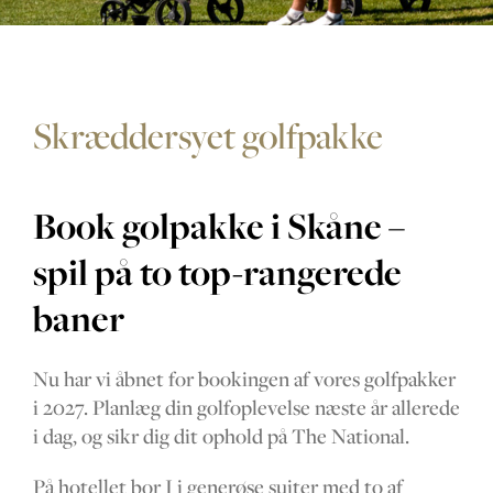
The Range
Golfinstruktør
Skræddersyet golfpakke
Virksomhed
Book golpakke i Skåne –
spil på to top-rangerede
MEDLEMSKAB
baner
TILBUDDENE
BEGIVENHED
Nu har vi åbnet for bookingen af vores golfpakker
i 2027. Planlæg din golfoplevelse næste år allerede
KONTAKT OS
i dag, og sikr dig dit ophold på The National.
På hotellet bor I i generøse suiter med to af