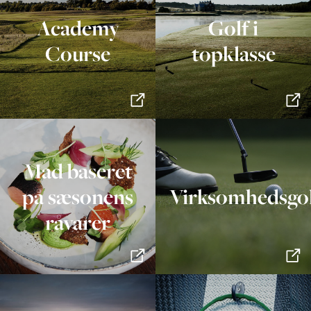
Academy
Golf i
Course
topklasse
Mad baseret
på sæsonens
Virksomhedsgo
råvarer