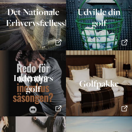
Det Nationale
Udvikle din
Erhvervsfællesskab
golf
Indendørs
Golfpakke
golf