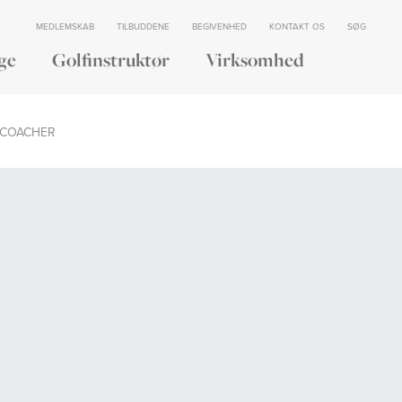
MEDLEMSKAB
TILBUDDENE
BEGIVENHED
KONTAKT OS
SØG
ge
Golfinstruktør
Virksomhed
 COACHER