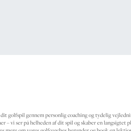
 dit golfspil gennem personlig coaching og tydelig vejled
r – vi ser på helheden af dit spil og skaber en langsigtet p
Læs mere om vores golfcoaches herunder og book en lektio