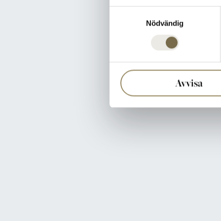
Samtyckesval
Nödvändig
Avvisa