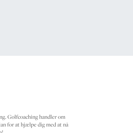
ning. Golfcoaching handler om
lan for at hjælpe dig med at nå
n!