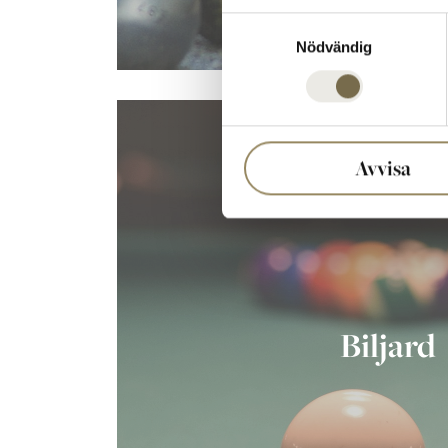
Samtyckesval
Nödvändig
Avvisa
Biljard