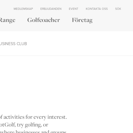
MEDLEMSKAP
ERBJUDANDEN
EVENT
KONTAKTA OSS
SÖK
Range
Golfcoacher
Företag
USINESS CLUB
activities for every interest.
tGolf, try golfing, or
t where businesses and groups