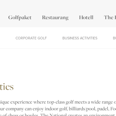
Golfpaket
Restaurang
Hotell
The 
CORPORATE GOLF
BUSINESS ACTIVITIES
B
ties
ique experience where top-class golf meets a wide range of 
ur company can enjoy indoor golf, billiards/pool, padel, Foo
e of chess or boules. The National creates an environmen