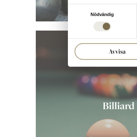
Samtyckesval
Nödvändig
Avvisa
Billiard