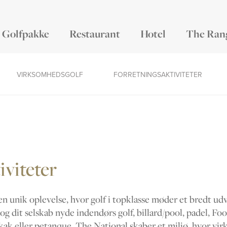
Golfpakke
Restaurant
Hotel
The Ran
VIRKSOMHEDSGOLF
FORRETNINGSAKTIVITETER
iviteter
n unik oplevelse, hvor golf i topklasse møder et bredt udv
g dit selskab nyde indendørs golf, billard/pool, padel, Foot
 skak eller petanque. The National skaber et miljø, hvor v