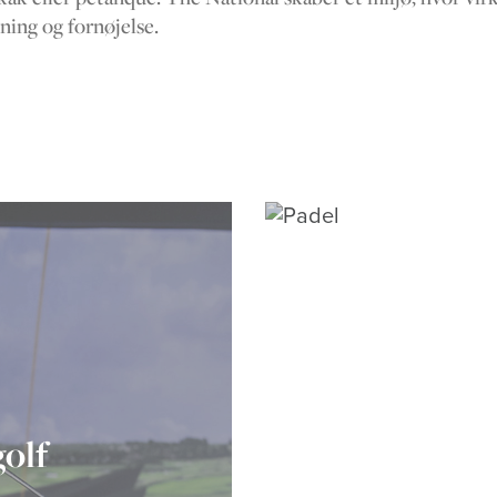
pning og fornøjelse.
olf