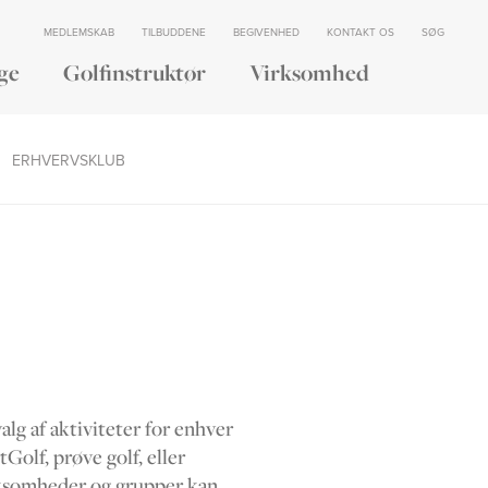
MEDLEMSKAB
TILBUDDENE
BEGIVENHED
KONTAKT OS
SØG
ge
Golfinstruktør
Virksomhed
ERHVERVSKLUB
alg af aktiviteter for enhver
Golf, prøve golf, eller
irksomheder og grupper kan