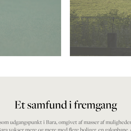
Et samfund i fremgang
om udgangspunkt i Bara, omgivet af masser af muligheder 
. Bara vokser mere og mere med flere boliger, en galopbane, 