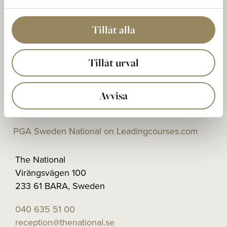
At The National, people meet to play golf on top-
Tillåt alla
class courses. To develop skills at one of Europe's
best training facilities. For dinner, a drink, or a
conference in the clubhouse. To round things off,
Tillåt urval
unwind, or step up your game. For new
opportunities for unbeatable meetings. Every day.
Avvisa
PGA Sweden National on Leadingcourses.com
The National
Virängsvägen 100
233 61 BARA, Sweden
040 635 51 00
reception@thenational.se