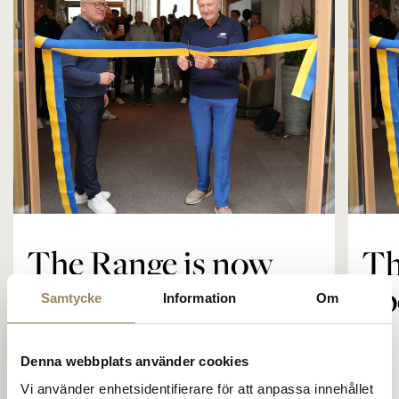
The Range
Golf coach
Company
MEMBERSHIP
The Range is now
Th
OFFERS
open at The National
op
EVENT
Samtycke
Information
Om
CONTACT US
The Range at The National in Bara, just
Denna webbplats använder cookies
outside Malmö, has now been
Vi använder enhetsidentifierare för att anpassa innehållet
inaugurated. The first shot was struck by