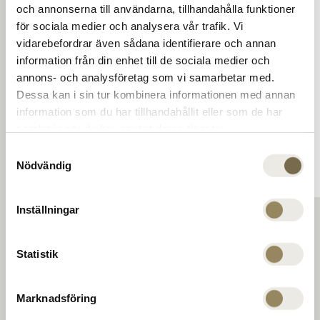
och annonserna till användarna, tillhandahålla funktioner
Peter Hanson, marking the start of one of
för sociala medier och analysera vår trafik. Vi
the Nordic region's largest and most
vidarebefordrar även sådana identifierare och annan
modern experience-driven driving range
information från din enhet till de sociala medier och
facilities.
annons- och analysföretag som vi samarbetar med.
Dessa kan i sin tur kombinera informationen med annan
information som du har tillhandahållit eller som de har
samlat in när du har använt deras tjänster.
Samtyckesval
Nödvändig
Inställningar
Statistik
Marknadsföring