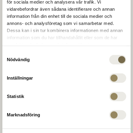
The Range
för sociala medier och analysera vår trafik. Vi
baner i topklasse. For at udvikle sig på et af
vidarebefordrar även sådana identifierare och annan
Europas bedste træningsanlæg. Til middag, en
information från din enhet till de sociala medier och
drink eller en konference i klubhuset. For at
Golfinstruktør
annons- och analysföretag som vi samarbetar med.
runde af, slappe af eller geare op. For nye
Dessa kan i sin tur kombinera informationen med annan
muligheder for uovertrufne møder. Hver dag.
information som du har tillhandahållit eller som de har
samlat in när du har använt deras tjänster.
Virksomhed
Samtyckesval
Nödvändig
PGA Sweden National på Leadingcourses.com
MEDLEMSKAB
Inställningar
The National
TILBUDDENE
Virängsvägen 100
Statistik
BEGIVENHED
233 61 BARA, Sverige
KONTAKT OS
040 635 51 00
Marknadsföring
reception@thenational.se