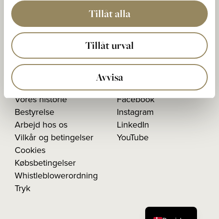
Postadresse:
Tillåt alla
Den Nationale Boks 5
233 02 BARA, Sverige
Tillåt urval
Organisationsnummer:
556603-1026
Avvisa
Vores historie
Facebook
Bestyrelse
Instagram
Arbejd hos os
LinkedIn
Vilkår og betingelser
YouTube
Cookies
Købsbetingelser
Whistleblowerordning
Tryk