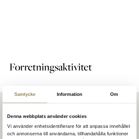
Golfbaner
Golfpakke
Forretningsaktivitet
Restaurant
Samtycke
Information
Om
Hotel
Denna webbplats använder cookies
Vi använder enhetsidentifierare för att anpassa innehållet
och annonserna till användarna, tillhandahålla funktioner
På The National mødes folk for at spille golf på