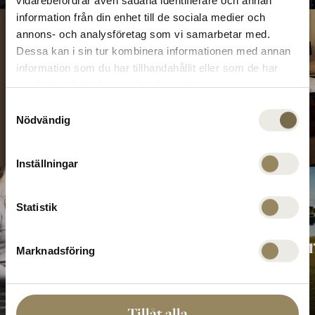
vidarebefordrar även sådana identifierare och annan
information från din enhet till de sociala medier och
annons- och analysföretag som vi samarbetar med.
Dessa kan i sin tur kombinera informationen med annan
Indendørs
information som du har tillhandahållit eller som de har
Golfpakke
samlat in när du har använt deras tjänster.
golf
Samtyckesval
Nödvändig
Inställningar
Statistik
Møder
Amatørkonkurr
Marknadsföring
Tillåt alla