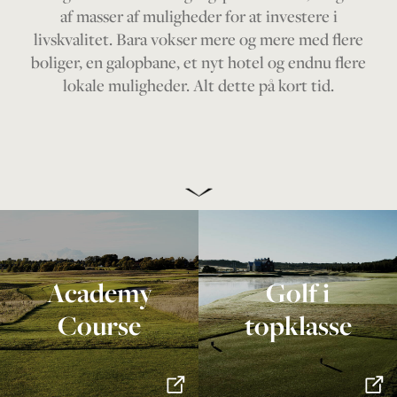
The Range
af masser af muligheder for at investere i
livskvalitet. Bara vokser mere og mere med flere
boliger, en galopbane, et nyt hotel og endnu flere
Golfinstruktør
lokale muligheder. Alt dette på kort tid.
Virksomhed
MEDLEMSKAB
TILBUDDENE
Academy
Golf i
BEGIVENHED
Course
topklasse
KONTAKT OS