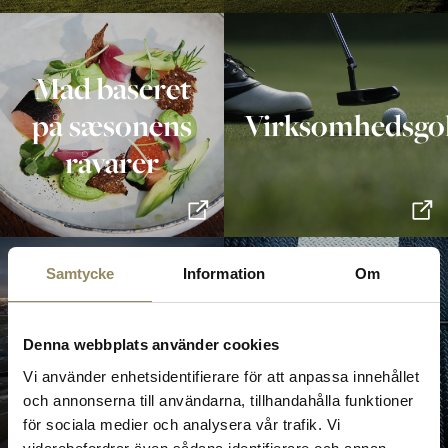
Mad baseret
på sæsonens
Virksomhedsgo
råvarer
Samtycke
Information
Om
Det Nationale
Udvikle din
Denna webbplats använder cookies
Erhvervsfællesskab
golf
Vi använder enhetsidentifierare för att anpassa innehållet
och annonserna till användarna, tillhandahålla funktioner
för sociala medier och analysera vår trafik. Vi