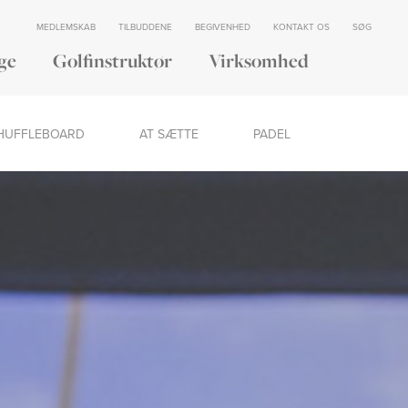
MEDLEMSKAB
TILBUDDENE
BEGIVENHED
KONTAKT OS
SØG
ge
Golfinstruktør
Virksomhed
HUFFLEBOARD
AT SÆTTE
PADEL