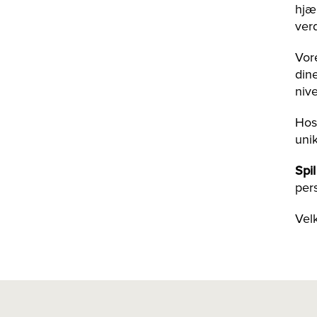
hjæ
ver
Vore
dine
niv
Hos 
uni
Spil
per
Vel