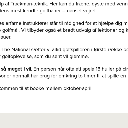
lp af Trackman-teknik. Her kan du træne, dyste med venner
dens mest kendte golfbaner – uanset vejret.
s erfarne instruktører står til rådighed for at hjælpe dig m
 golfmål. Vi tilbyder også et bredt udvalg af lektioner og ku
eauer.
The National sætter vi altid golfspilleren i første række o
k golfoplevelse, som du sent vil glemme.
 så meget I vil.
En person når ofta att spela 18 huller på ci
soner normalt har brug for omkring to timer til at spille 
kommen til at booke mellem oktober-april