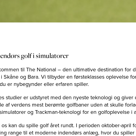
endørs golf i simulatorer
ommen til The National – den ultimative destination for di
 i Skåne og Bara. Vi tilbyder en førsteklasses oplevelse for
u er nybegynder eller erfaren spiller.
es studier er udstyret med den nyeste teknologi og giver d
le af verdens mest berømte golfbaner uden at skulle forla
simulatorer og Trackman-teknologi for en golfoplevelse i a
os kan du spille golf året rundt. I perioden oktober-april 
ving range til et moderne indendørs anlæg, hvor du spill