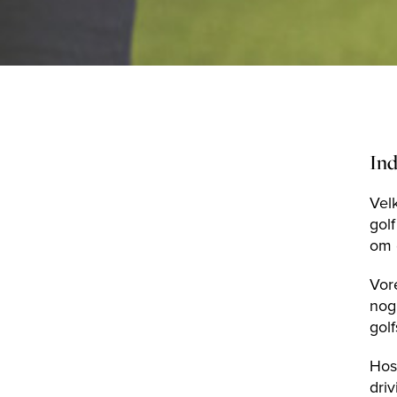
Ind
Velk
golf
om d
Vor
nog
golf
Hos 
dri