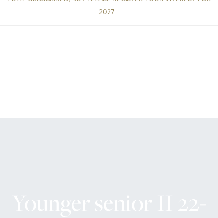
2027
Golfbanor
Golfpaket
Restaurang
Hotell
Younger senior II 22-