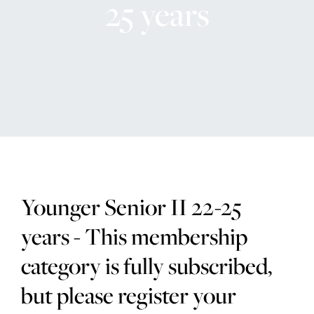
The Range
25 years
Golfcoacher
Företag
MEDLEMSKAP
Younger Senior II 22-25
ERBJUDANDEN
years - This membership
EVENT
category is fully subscribed,
KONTAKTA OSS
but please register your