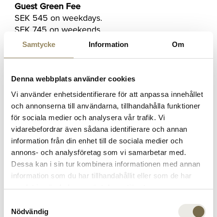
Guest Green Fee
SEK 545 on weekdays.
SEK 745 on weekends.
Guests must play in the same group as a
Samtycke
Information
Om
member.
Booking Tee Times
Denna webbplats använder cookies
Access to attractive member tee times.
Vi använder enhetsidentifierare för att anpassa innehållet
Up to 30 days in advance.
och annonserna till användarna, tillhandahålla funktioner
för sociala medier och analysera vår trafik. Vi
Number of Booked Tee Times
vidarebefordrar även sådana identifierare och annan
Up to 3 tee times per course.
information från din enhet till de sociala medier och
Up to 2 tee times on public holidays.
annons- och analysföretag som vi samarbetar med.
Padel
Dessa kan i sin tur kombinera informationen med annan
Reduced price.
information som du har tillhandahållit eller som de har
samlat in när du har använt deras tjänster.
Indoor Golf
Samtyckesval
Reduced price.
Nödvändig