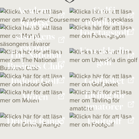
Academy
Golf i
Course
toppklass
Mat på
Företagsgolf
säsongens
råvaror
Utveckla din
The National
golf
Business Club
Indoor Golf
Golfpaket
Tävling för
Möten
amatörer
Driving Range
Footgolf