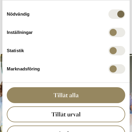
Gäller vid bokning för minst 4 personer.
Samtyckesval
Nödvändig
Läs mer
Inställningar
Statistik
Marknadsföring
Tillåt alla
Tillåt urval