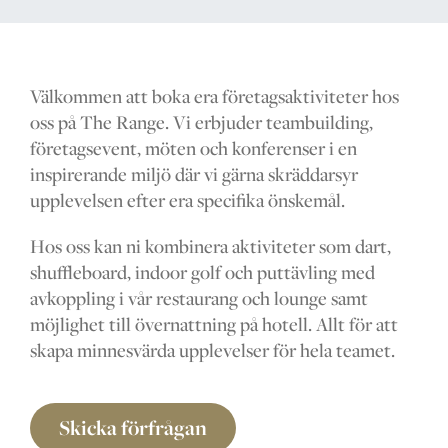
The Range
Golfcoacher
Välkommen att boka era företagsaktiviteter hos
oss på
The Range
. Vi erbjuder teambuilding,
företagsevent, möten och konferenser i en
Företag
inspirerande miljö där vi gärna skräddarsyr
upplevelsen efter era specifika önskemål.
Hos oss kan ni kombinera aktiviteter som dart,
MEDLEMSKAP
shuffleboard, indoor golf och puttävling med
ERBJUDANDEN
avkoppling i vår restaurang och lounge samt
möjlighet till övernattning på hotell. Allt för att
EVENT
skapa minnesvärda upplevelser för hela teamet.
KONTAKTA OSS
Skicka förfrågan