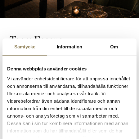
Team Escape
Samtycke
Information
Om
5-kamp
Tävlingsledare
Denna webbplats använder cookies
Fika
Vi använder enhetsidentifierare för att anpassa innehållet
3-rätters middag
och annonserna till användarna, tillhandahålla funktioner
Lunch
för sociala medier och analysera vår trafik. Vi
Boende
vidarebefordrar även sådana identifierare och annan
Frukost
information från din enhet till de sociala medier och
Konferenslokal
annons- och analysföretag som vi samarbetar med.
Vinpaket
Dessa kan i sin tur kombinera informationen med annan
information som du har tillhandahållit eller som de har
från 3200:- per person exkl. moms
samlat in när du har använt deras tjänster.