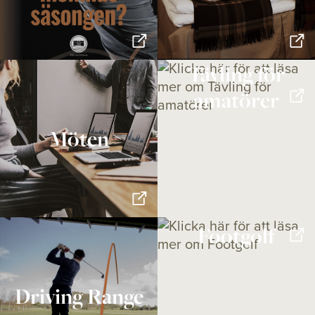
Tävling för
amatörer
Möten
Footgolf
Driving Range