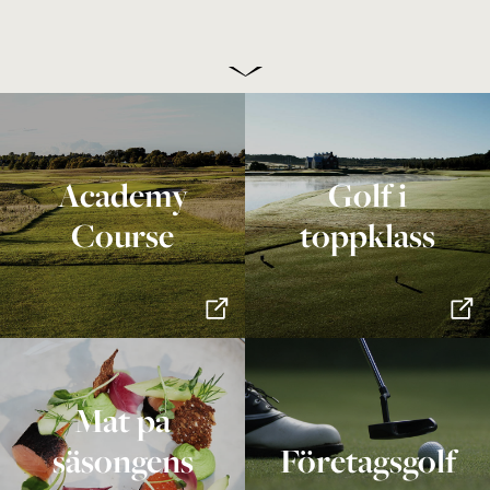
Academy
Golf i
Course
toppklass
Mat på
säsongens
Företagsgolf