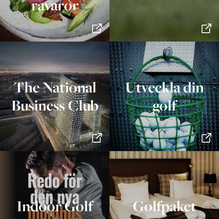
råvaror
The National
Utveckla din
Business Club
golf
Indoor Golf
Golfpaket