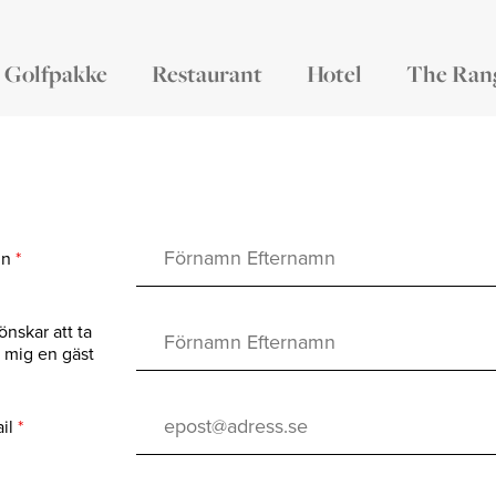
Golfpakke
Restaurant
Hotel
The Ran
mn
*
önskar att ta
mig en gäst
ail
*