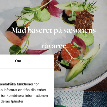
Mad baseret på sæsonens
råvarer
Om
andahålla funktioner för
n information från din enhet
 tur kombinera informationen
deras tjänster.