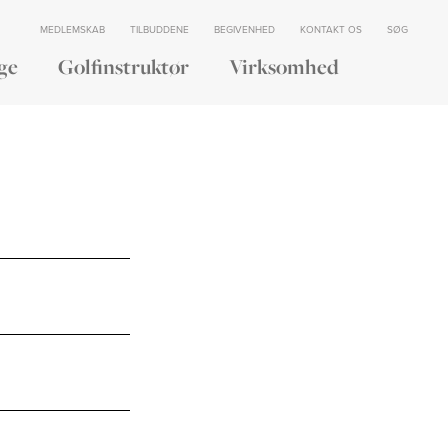
MEDLEMSKAB
TILBUDDENE
BEGIVENHED
KONTAKT OS
SØG
ge
Golfinstruktør
Virksomhed