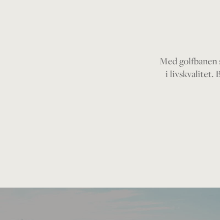
Med golfbanen s
i livskvalitet