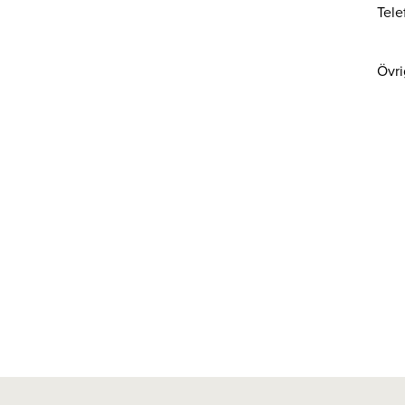
Tel
Övri