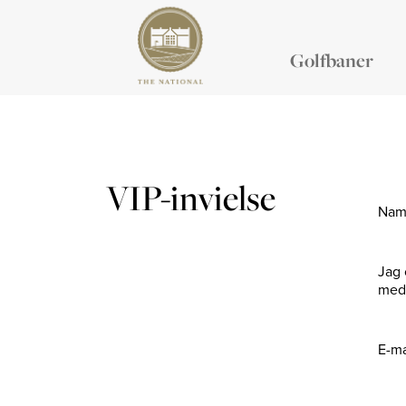
Golfbaner
VIP-invielse
Na
Jag 
med 
E-m