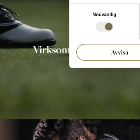
Samtyckesval
Nödvändig
Virksomhedsgolf
Avvisa