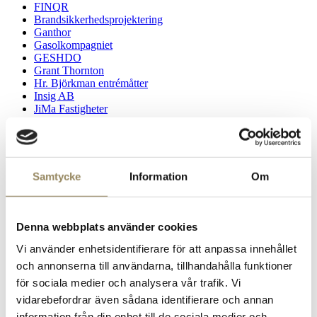
FINQR
Brandsikkerhedsprojektering
Ganthor
Gasolkompagniet
GESHDO
Grant Thornton
Hr. Björkman entrémåtter
Insig AB
JiMa Fastigheter
JYSK
Jägersro
J Vent AB
Kasseskabsekspert
KlaraBo
Samtycke
Information
Om
KNAP
Knowit
Kranpunkten AB
Limhamn Kapitalforvaltning AB
Denna webbplats använder cookies
LBKAB
Mad Men Skåne/ RetroFM
Vi använder enhetsidentifierare för att anpassa innehållet
Malmö FF
och annonserna till användarna, tillhandahålla funktioner
Malmö LBC
för sociala medier och analysera vår trafik. Vi
Malmö Redhawks
Ledelsespartnere
vidarebefordrar även sådana identifierare och annan
Max Matthiessen AB
information från din enhet till de sociala medier och