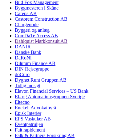
Bud Fox Management
Byggmesteren i Skåne
Carepa AB
Castorem Construction AB
Chargenode
Byggeri og anlæg
ComDaTe Access AB
Dahlquist Markkonsult AB
DANIR
Danske Bank
DaRoNi
Dilutum Finance AB
DIN Rejsegruppe
doCuro
Dygnet Runt Gruppen AB
Tidlig indsigt
Elavon Financial Services – US Bank
El- og Automationsgruppen Sverige
Eltecno
Enckell Advokatbyrå
Episk Interiør
EPS Vaskulær AB
Eventpatruljen
Fait rapidement
Falk & Partners Forsikring AB