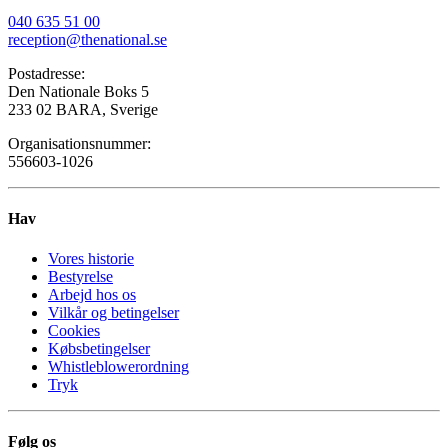
040 635 51 00
reception@thenational.se
Postadresse:
Den Nationale Boks 5
233 02 BARA, Sverige
Organisationsnummer:
556603-1026
Hav
Vores historie
Bestyrelse
Arbejd hos os
Vilkår og betingelser
Cookies
Købsbetingelser
Whistleblowerordning
Tryk
Følg os