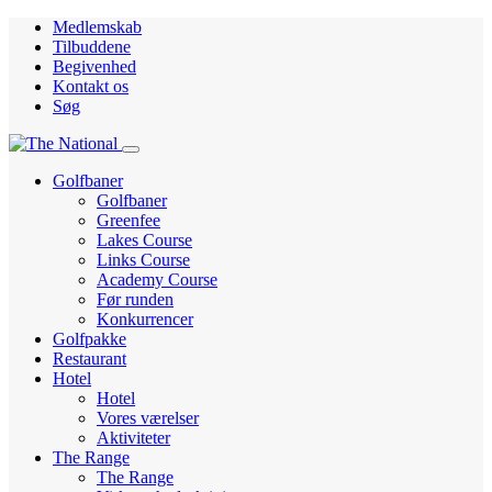
Medlemskab
Tilbuddene
Begivenhed
Kontakt os
Søg
Golfbaner
Golfbaner
Greenfee
Lakes Course
Links Course
Academy Course
Før runden
Konkurrencer
Golfpakke
Restaurant
Hotel
Hotel
Vores værelser
Aktiviteter
The Range
The Range