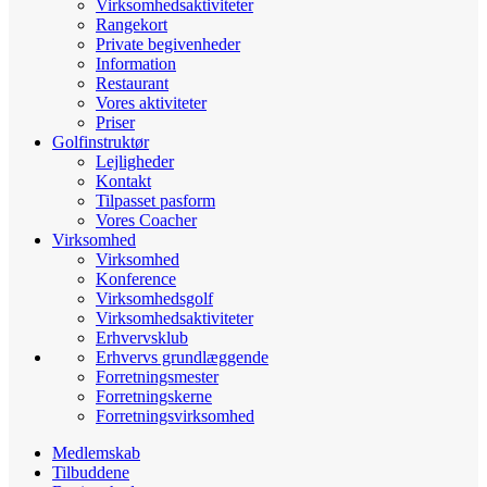
Virksomhedsaktiviteter
Rangekort
Private begivenheder
Information
Restaurant
Vores aktiviteter
Priser
Golfinstruktør
Lejligheder
Kontakt
Tilpasset pasform
Vores Coacher
Virksomhed
Virksomhed
Konference
Virksomhedsgolf
Virksomhedsaktiviteter
Erhvervsklub
Erhvervs grundlæggende
Forretningsmester
Forretningskerne
Forretningsvirksomhed
Medlemskab
Tilbuddene