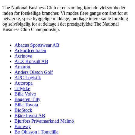
The National Business Club er en samling førende virksomheder
inden for forskellige brancher. Vi mødes flere gange om året for at
netværke, spise hyggelige middage, modtage interessante foredrag
og selvfølgelig for at deltage i det prestigefyldte The National
Business Club Championship.
Abacus Sportswear AB
Ackordcentralen
Acrinova
ALZ Konsult AB
Amaron
Anders Olsson Golf
APC Logistik
Autoropa
Tillykke
Bilia Volvo
Bageren Tilly
Bilia Toyota
BioStock
Bjäre Invest AB
Bjurfors Privatmarknad Malmö
Bonway
Bo Ohlsson i Tomelilla