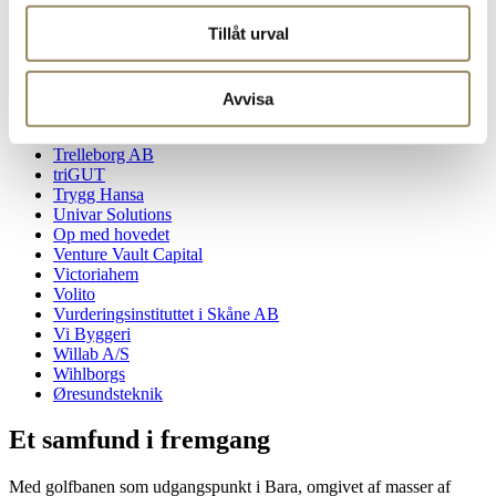
Swedish Logistic Property AB
Tillåt urval
Sydisol AB
Sydsvenskan
System Verification Sverige AB
Söderberg & Partners
Avvisa
Tak&Brandskydd i Sverige AB
Telavox
Trelleborg AB
triGUT
Trygg Hansa
Univar Solutions
Op med hovedet
Venture Vault Capital
Victoriahem
Volito
Vurderingsinstituttet i Skåne AB
Vi Byggeri
Willab A/S
Wihlborgs
Øresundsteknik
Et samfund i fremgang
Med golfbanen som udgangspunkt i Bara, omgivet af masser af