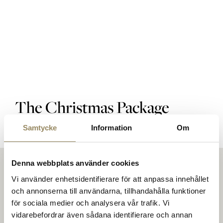
Golfbanor
Golfpaket
The Christmas Package
Samtycke
Information
Om
Restaurang
Denna webbplats använder cookies
Vi använder enhetsidentifierare för att anpassa innehållet
Hotell
och annonserna till användarna, tillhandahålla funktioner
för sociala medier och analysera vår trafik. Vi
På The National möts människor för att spela golf
vidarebefordrar även sådana identifierare och annan
på banor i toppklass. För att utvecklas på en av