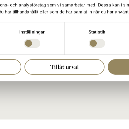
Virängsvägen 100
nnons- och analysföretag som vi samarbetar med. Dessa kan i sin
233 61 BARA, Sweden
har tillhandahållit eller som de har samlat in när du har använt 
040 635 51 00
reception@thenational.se
Inställningar
Statistik
Postadress:
a
The National Box 5
233 02 BARA, Sweden
Föl
Organisationsnummer:
556603-1026
Tillåt urval