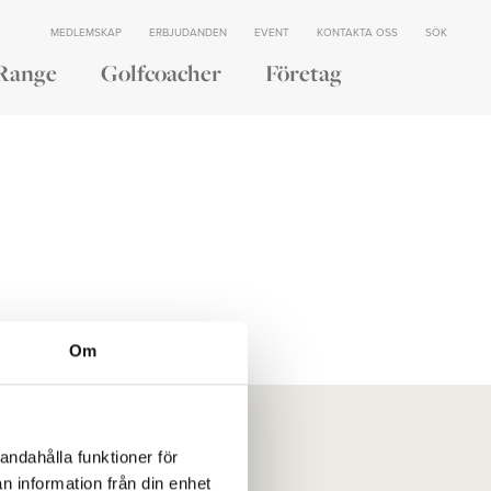
MEDLEMSKAP
ERBJUDANDEN
EVENT
KONTAKTA OSS
SÖK
Range
Golfcoacher
Företag
Om
andahålla funktioner för
er
Vår historia
n information från din enhet