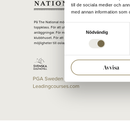
till de sociala medier och a
med annan information som du 
På The National möts människor för att spela golf på banor i
Samtyckesval
toppklass. För att utvecklas på en av Europas bästa tränings-
Nödvändig
anläggningar. För middag, ett glas, eller en konferens i
klubbhuset. För att runda av, varva ned eller växla upp. För ny
möjligheter till oslagbara möten. Varje dag.
Avvisa
PGA Sweden National på
Leadingcourses.com