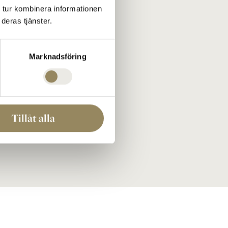
Cookies
 tur kombinera informationen
Köpvillkor
deras tjänster.
Visselblåsarfunktion
Press
j oss
Marknadsföring
Facebook
Instagram
LinkedIn
Youtube
Tillåt alla