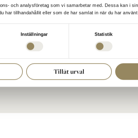
040 635 51 00
nnons- och analysföretag som vi samarbetar med. Dessa kan i sin
reception@thenational.se
har tillhandahållit eller som de har samlat in när du har använt 
Postadress:
a
The National Box 5
233 02 BARA, Sweden
Föl
Inställningar
Statistik
Organisationsnummer:
556603-1026
Tillåt urval