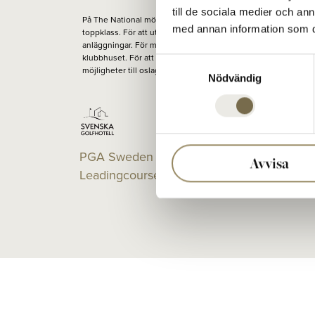
till de sociala medier och a
På The National möts människor för att spela golf på banor i
med annan information som du 
toppklass. För att utvecklas på en av Europas bästa tränings-
anläggningar. För middag, ett glas, eller en konferens i
klubbhuset. För att runda av, varva ned eller växla upp. För ny
Samtyckesval
möjligheter till oslagbara möten. Varje dag.
Nödvändig
PGA Sweden National på
Avvisa
Leadingcourses.com