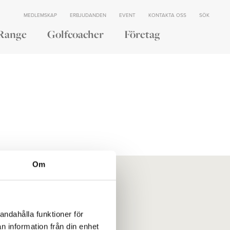
MEDLEMSKAP
ERBJUDANDEN
EVENT
KONTAKTA OSS
SÖK
Range
Golfcoacher
Företag
Om
er
Vår historia
Styrelse
andahålla funktioner för
Jobba hos oss
n information från din enhet
Integritetspolicy