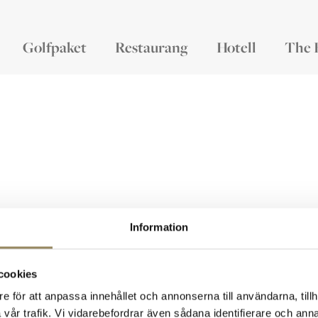
Golfpaket
Restaurang
Hotell
The 
Information
Kontakt
M
cookies
The National
Virängsvägen 100
e för att anpassa innehållet och annonserna till användarna, tillh
233 61 BARA, Sweden
vår trafik. Vi vidarebefordrar även sådana identifierare och anna