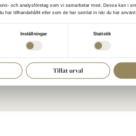
040 635 51 00
nnons- och analysföretag som vi samarbetar med. Dessa kan i sin
reception@thenational.se
har tillhandahållit eller som de har samlat in när du har använt 
Postadress:
a
The National Box 5
233 02 BARA, Sweden
Föl
Inställningar
Statistik
Organisationsnummer:
556603-1026
Tillåt urval