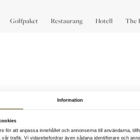
Golfpaket
Restaurang
Hotell
The 
Information
Kontakt
M
cookies
The National
Virängsvägen 100
e för att anpassa innehållet och annonserna till användarna, tillh
233 61 BARA, Sweden
vår trafik. Vi vidarebefordrar även sådana identifierare och anna