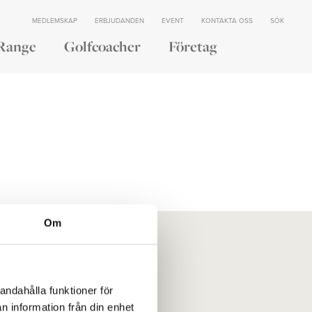
MEDLEMSKAP
ERBJUDANDEN
EVENT
KONTAKTA OSS
SÖK
Range
Golfcoacher
Företag
Om
er
Vår historia
Styrelse
andahålla funktioner för
Jobba hos oss
n information från din enhet
Integritetspolicy