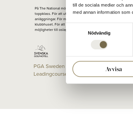
till de sociala medier och a
På The National möts människor för att spela golf på banor i
med annan information som du 
toppklass. För att utvecklas på en av Europas bästa tränings-
anläggningar. För middag, ett glas, eller en konferens i
klubbhuset. För att runda av, varva ned eller växla upp. För ny
Samtyckesval
möjligheter till oslagbara möten. Varje dag.
Nödvändig
PGA Sweden National på
Avvisa
Leadingcourses.com