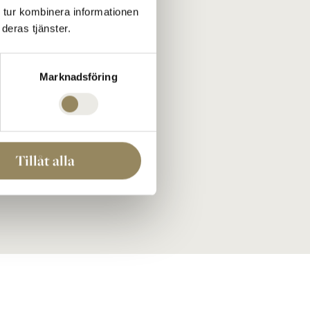
Cookies
 tur kombinera informationen
Köpvillkor
deras tjänster.
Visselblåsarfunktion
Press
j oss
Marknadsföring
Facebook
Instagram
LinkedIn
Youtube
Tillåt alla