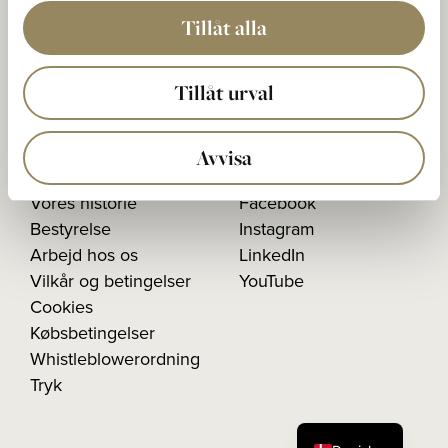
Postadresse:
Tillåt alla
Den Nationale Boks 5
233 02 BARA, Sverige
Tillåt urval
Organisationsnummer:
556603-1026
Avvisa
Vores historie
Facebook
Bestyrelse
Instagram
Arbejd hos os
LinkedIn
Vilkår og betingelser
YouTube
Cookies
Købsbetingelser
Whistleblowerordning
Tryk