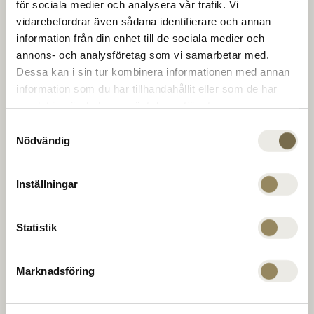
The Range
för sociala medier och analysera vår trafik. Vi
baner i topklasse. For at udvikle sig på et af
vidarebefordrar även sådana identifierare och annan
Europas bedste træningsanlæg. Til middag, en
information från din enhet till de sociala medier och
drink eller en konference i klubhuset. For at
Golfinstruktør
annons- och analysföretag som vi samarbetar med.
runde af, slappe af eller geare op. For nye
Dessa kan i sin tur kombinera informationen med annan
muligheder for uovertrufne møder. Hver dag.
information som du har tillhandahållit eller som de har
samlat in när du har använt deras tjänster.
Virksomhed
Samtyckesval
Nödvändig
PGA Sweden National på Leadingcourses.com
MEDLEMSKAB
Inställningar
The National
TILBUDDENE
Virängsvägen 100
Statistik
BEGIVENHED
233 61 BARA, Sverige
KONTAKT OS
040 635 51 00
Marknadsföring
reception@thenational.se