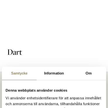
Golfbaner
Golfpakke
Dart
Restaurant
Samtycke
Information
Om
Hotel
Denna webbplats använder cookies
Vi använder enhetsidentifierare för att anpassa innehållet
och annonserna till användarna, tillhandahålla funktioner
På The National mødes folk for at spille golf på