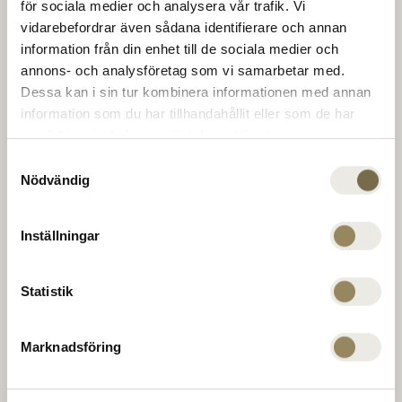
The Range
för sociala medier och analysera vår trafik. Vi
baner i topklasse. For at udvikle sig på et af
vidarebefordrar även sådana identifierare och annan
Europas bedste træningsanlæg. Til middag, en
information från din enhet till de sociala medier och
drink eller en konference i klubhuset. For at
Golfinstruktør
annons- och analysföretag som vi samarbetar med.
runde af, slappe af eller geare op. For nye
Dessa kan i sin tur kombinera informationen med annan
muligheder for uovertrufne møder. Hver dag.
information som du har tillhandahållit eller som de har
samlat in när du har använt deras tjänster.
Virksomhed
Samtyckesval
Nödvändig
PGA Sweden National på Leadingcourses.com
MEDLEMSKAB
Inställningar
The National
TILBUDDENE
Virängsvägen 100
Statistik
BEGIVENHED
233 61 BARA, Sverige
KONTAKT OS
040 635 51 00
Marknadsföring
reception@thenational.se