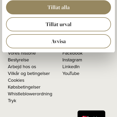
Postadresse:
Tillåt alla
Den Nationale Boks 5
233 02 BARA, Sverige
Tillåt urval
Organisationsnummer:
556603-1026
Avvisa
Vores historie
Facebook
Bestyrelse
Instagram
Arbejd hos os
LinkedIn
Vilkår og betingelser
YouTube
Cookies
Købsbetingelser
Whistleblowerordning
Tryk