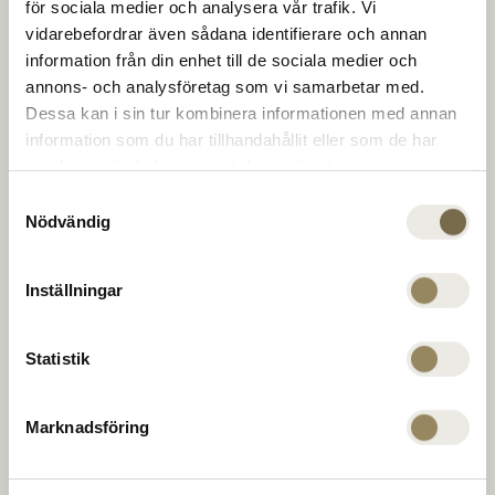
The Range
för sociala medier och analysera vår trafik. Vi
baner i topklasse. For at udvikle sig på et af
vidarebefordrar även sådana identifierare och annan
Europas bedste træningsanlæg. Til middag, en
information från din enhet till de sociala medier och
drink eller en konference i klubhuset. For at
Golfinstruktør
annons- och analysföretag som vi samarbetar med.
runde af, slappe af eller geare op. For nye
Dessa kan i sin tur kombinera informationen med annan
muligheder for uovertrufne møder. Hver dag.
information som du har tillhandahållit eller som de har
samlat in när du har använt deras tjänster.
Virksomhed
Samtyckesval
Nödvändig
PGA Sweden National på Leadingcourses.com
MEDLEMSKAB
Inställningar
The National
TILBUDDENE
Virängsvägen 100
Statistik
BEGIVENHED
233 61 BARA, Sverige
KONTAKT OS
040 635 51 00
Marknadsföring
reception@thenational.se