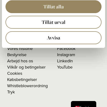
Postadresse:
Tillåt alla
Den Nationale Boks 5
233 02 BARA, Sverige
Tillåt urval
Organisationsnummer:
556603-1026
Avvisa
Vores historie
Facebook
Bestyrelse
Instagram
Arbejd hos os
LinkedIn
Vilkår og betingelser
YouTube
Cookies
Købsbetingelser
Whistleblowerordning
Tryk