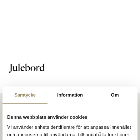
Golfbaner
Golfpakke
Julebord
Restaurant
Samtycke
Information
Om
Hotel
Denna webbplats använder cookies
Vi använder enhetsidentifierare för att anpassa innehållet
och annonserna till användarna, tillhandahålla funktioner
På The National mødes folk for at spille golf på