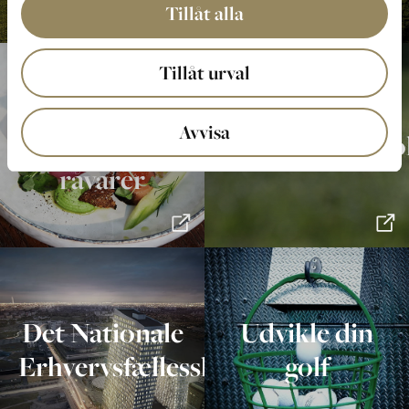
Tillåt alla
Tillåt urval
Mad baseret
Avvisa
på sæsonens
Virksomhedsgo
råvarer
Det Nationale
Udvikle din
Erhvervsfællesskab
golf