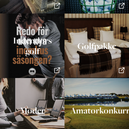
Indendørs
Golfpakke
golf
Møder
Amatørkonkurr