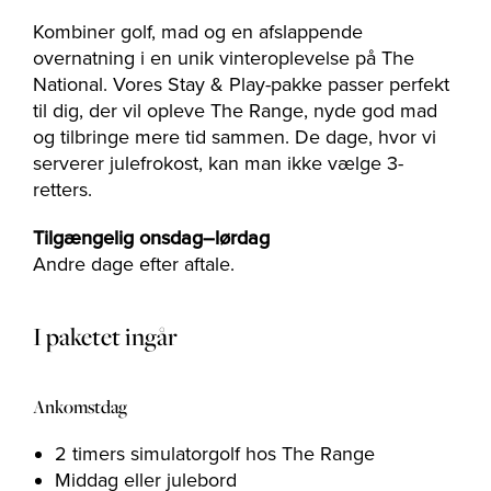
The Range
Kombiner golf, mad og en afslappende
overnatning i en unik vinteroplevelse på The
Golfinstruktør
National. Vores Stay & Play-pakke passer perfekt
til dig, der vil opleve The Range, nyde god mad
og tilbringe mere tid sammen. De dage, hvor vi
serverer julefrokost, kan man ikke vælge 3-
Virksomhed
retters.
Tilgængelig onsdag–lørdag
Andre dage efter aftale.
MEDLEMSKAB
TILBUDDENE
I paketet ingår
BEGIVENHED
KONTAKT OS
Ankomstdag
2 timers simulatorgolf hos The Range
Middag eller julebord