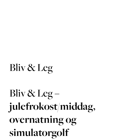
Golfbaner
Golfpakke
Bliv & Leg
Restaurant
Bliv & Leg
–
julefrokost/middag,
Hotel
overnatning og
simulatorgolf