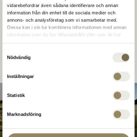
vidarebefordrar även sådana identifierare och annan
Med golfbanen som udgangspunkt i Bara, omgivet
information från din enhet till de sociala medier och
af masser af muligheder for at investere i
annons- och analysföretag som vi samarbetar med.
livskvalitet. Bara vokser mere og mere med flere
Dessa kan i sin tur kombinera informationen med annan
boliger, en galopbane, et nyt hotel og endnu flere
information som du har tillhandahållit eller som de har
lokale muligheder. Alt dette på kort tid.
samlat in när du har använt deras tjänster.
Samtyckesval
Nödvändig
Inställningar
Statistik
Academy
Golf i
Marknadsföring
Course
topklasse