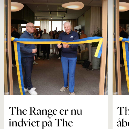
The Range er nu
Th
indviet på The
åb