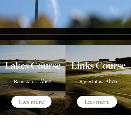
The Range
Golfinstruktør
Virksomhed
Lakes Course
Links Course
MEDLEMSKAB
Åben
Åben
Banestatus:
Banestatus:
TILBUDDENE
BEGIVENHED
Læs mere
Læs mere
KONTAKT OS