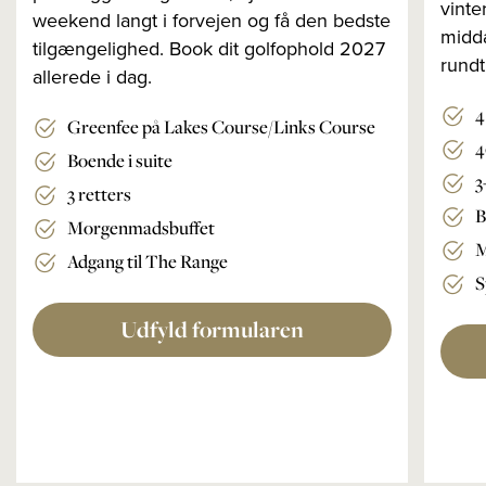
vinte
weekend langt i forvejen og få den bedste
midda
tilgængelighed. Book dit golfophold 2027
rundt
allerede i dag.
4
Greenfee på Lakes Course/Links Course
4
Boende i suite
3
3 retters
B
Morgenmadsbuffet
M
Adgang til The Range
S
Udfyld formularen