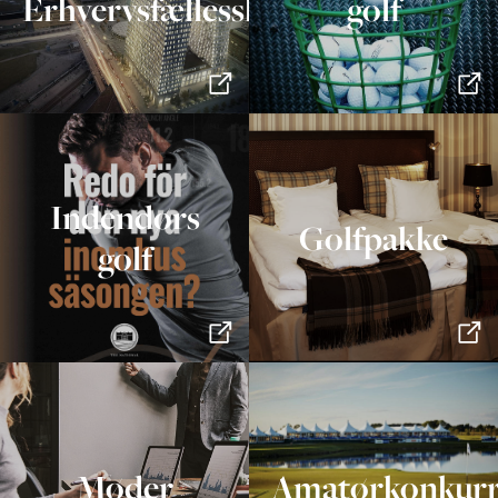
Erhvervsfællesskab
golf
Indendørs
Golfpakke
golf
Møder
Amatørkonkurr