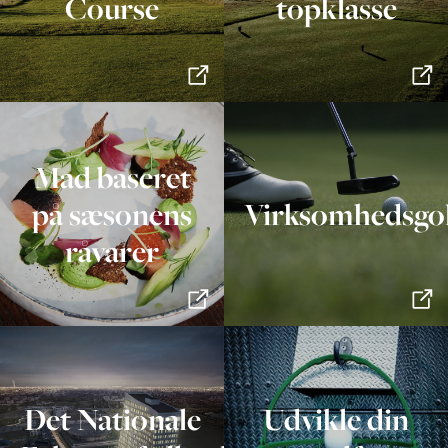
Course
topklasse
Mad baseret
på sæsonens
Virksomhedsgo
råvarer
Det Nationale
Udvikle din