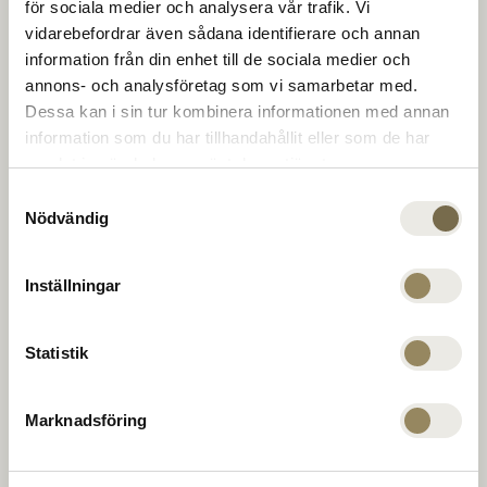
The Range
för sociala medier och analysera vår trafik. Vi
på banor i toppklass. För att utvecklas på en av
vidarebefordrar även sådana identifierare och annan
Europas bästa tränings-anläggningar. För middag,
information från din enhet till de sociala medier och
ett glas, eller en konferens i klubbhuset. För att
Golfcoacher
annons- och analysföretag som vi samarbetar med.
runda av, varva ned eller växla upp. För nya
Dessa kan i sin tur kombinera informationen med annan
möjligheter till oslagbara möten. Varje dag.
information som du har tillhandahållit eller som de har
samlat in när du har använt deras tjänster.
Företag
Samtyckesval
Nödvändig
PGA Sweden National på Leadingcourses.com
MEDLEMSKAP
Inställningar
The National
ERBJUDANDEN
Virängsvägen 100
Statistik
EVENT
233 61 BARA, Sweden
KONTAKTA OSS
040 635 51 00
Marknadsföring
reception@thenational.se