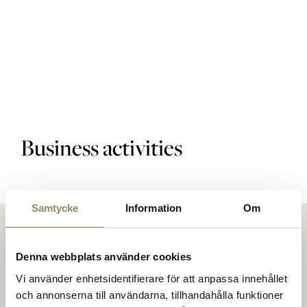
Golfbanor
Golfpaket
Business activities
Restaurang
Samtycke
Information
Om
Hotell
Denna webbplats använder cookies
Vi använder enhetsidentifierare för att anpassa innehållet
och annonserna till användarna, tillhandahålla funktioner
På The National möts människor för att spela golf