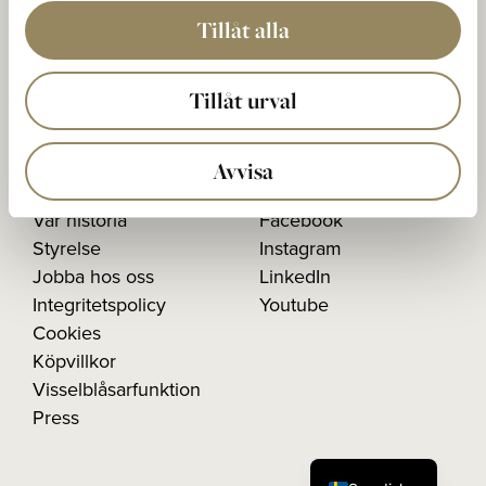
Postadress:
Tillåt alla
The National Box 5
233 02 BARA, Sweden
Tillåt urval
Organisationsnummer:
556603-1026
Avvisa
Vår historia
Facebook
Styrelse
Instagram
Jobba hos oss
LinkedIn
Integritetspolicy
Youtube
Cookies
Köpvillkor
Visselblåsarfunktion
Press