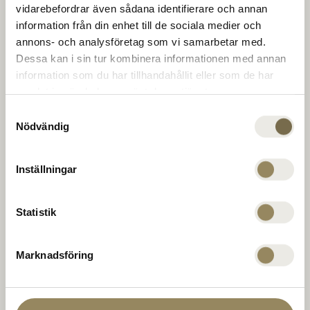
The Range
conference in the clubhouse. To round things off,
vidarebefordrar även sådana identifierare och annan
unwind, or step up your game. For new
information från din enhet till de sociala medier och
opportunities for unbeatable meetings. Every day.
annons- och analysföretag som vi samarbetar med.
Golf coach
Dessa kan i sin tur kombinera informationen med annan
information som du har tillhandahållit eller som de har
samlat in när du har använt deras tjänster.
Company
PGA Sweden National on Leadingcourses.com
Samtyckesval
Nödvändig
The National
Virängsvägen 100
Inställningar
MEMBERSHIP
233 61 BARA, Sweden
OFFERS
Statistik
040 635 51 00
EVENT
reception@thenational.se
CONTACT US
Marknadsföring
Postal address
The National Box 5
233 02 BARA, Sweden