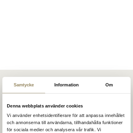
Golf courses
Golf package
Restaurant
Samtycke
Information
Om
Denna webbplats använder cookies
Hotel
At The National, people meet to play golf on top-
Vi använder enhetsidentifierare för att anpassa innehållet
class courses. To develop skills at one of Europe's
och annonserna till användarna, tillhandahålla funktioner
best training facilities. For dinner, a drink, or a
för sociala medier och analysera vår trafik. Vi